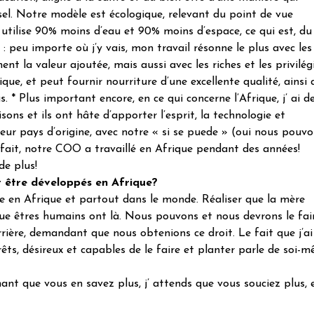
el. Notre modèle est écologique, relevant du point de vue
 utilise 90% moins d’eau et 90% moins d’espace, ce qui est, du
: peu importe où j’y vais, mon travail résonne le plus avec le
 la valeur ajoutée, mais aussi avec les riches et les privilég
ique, et peut fournir nourriture d’une excellente qualité, ainsi
 * Plus important encore, en ce qui concerne l’Afrique, j’ ai d
ons et ils ont hâte d’apporter l’esprit, la technologie et
s leur pays d’origine, avec notre « si se puede » (oui nous pouv
n fait, notre COO a travaillé en Afrique pendant des années!
e plus!
nt être développés en Afrique?
vre en Afrique et partout dans le monde. Réaliser que la mère
ue êtres humains ont là. Nous pouvons et nous devrons le fai
rière, demandant que nous obtenions ce droit. Le fait que j’ai
rêts, désireux et capables de le faire et planter parle de soi-m
ant que vous en savez plus, j’ attends que vous souciez plus, 