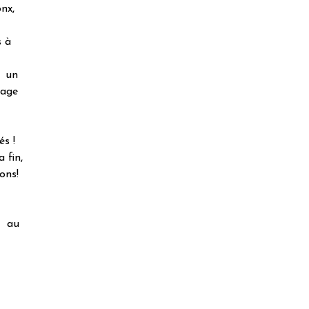
onx,
s à
, un
rage
és !
 fin,
ons!
z au