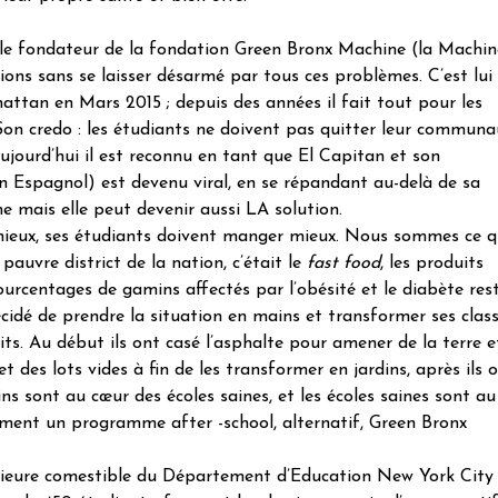
le fondateur de la fondation Green Bronx Machine (la Machin
tions sans se laisser désarmé par tous ces problèmes. C’est lui
tan en Mars 2015 ; depuis des années il fait tout pour les
Son credo : les étudiants ne doivent pas quitter leur communa
ujourd’hui il est reconnu en tant que El Capitan et son
en Espagnol) est devenu viral, en se répandant au-delà de sa
me mais elle peut devenir aussi LA solution.
 mieux, ses étudiants doivent manger mieux. Nous sommes ce 
auvre district de la nation, c’était le
fast food
, les produits
urcentages de gamins affectés par l’obésité et le diabète res
écidé de prendre la situation en mains et transformer ses clas
its. Au début ils ont casé l’asphalte pour amener de la terre e
 des lots vides à fin de les transformer en jardins, après ils 
ns sont au cœur des écoles saines, et les écoles saines sont au
lement un programme after -school, alternatif, Green Bronx
érieure comestible du Département d’Education New York City