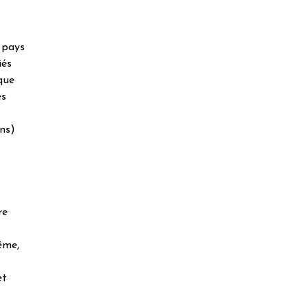
s pays
iés
 que
es
ons)
re
ême,
et