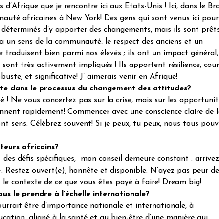
s d’Afrique que je rencontre ici aux Etats-Unis ! Ici, dans le Br
auté africaines à New York! Des gens qui sont venus ici pour
t déterminés d’y apporter des changements, mais ils sont prêt
y a un sens de la communauté, le respect des anciens et un
se traduisent bien parmi nos élevés ; ils ont un impact général
 sont très activement impliqués ! Ils apportent résilience, cou
uste, et significative! J’ aimerais venir en Afrique!
te dans le processus du changement des attitudes?
é ! Ne vous concertez pas sur la crise, mais sur les opportunit
onnent rapidement! Commencer avec une conscience claire de la
nt sens. Célébrez souvent! Si je peux, tu peux, nous tous pouv
eurs africains?
ont des défis spécifiques, mon conseil demeure constant : arrive
i ». Restez ouvert(e), honnête et disponible. N’ayez pas peur de
s le contexte de ce que vous êtes payé à faire! Dream big!
s le prendre à l’échelle internationale?
rrait être d’importance nationale et internationale, à
cation, aligné à la santé et au bien-être d’une manière qui