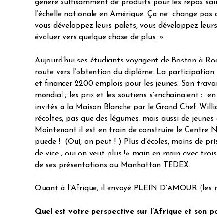
génère suffisamment de produits pour les repas sain
l’échelle nationale en Amérique. Ça ne change pas qu
vous développez leurs palets, vous développez leurs 
évoluer vers quelque chose de plus. »
Aujourd’hui ses étudiants voyagent de Boston à Ro
route vers l’obtention du diplôme. La participation 
et financer 2200 emplois pour les jeunes. Son travai
mondial ; les prix et les soutiens s’enchaînaient ; en
invités à la Maison Blanche par le Grand Chef Willia
récoltes, pas que des légumes, mais aussi de jeunes c
Maintenant il est en train de construire le Centre N
puede ! (Oui, on peut ! ) Plus d’écoles, moins de pris
de vice ; oui on veut plus !» main en main avec trois 
de ses présentations au Manhattan TEDEX.
Quant à l’Afrique, il envoyé PLEIN D’AMOUR (les m
Quel est votre perspective sur l’Afrique et son po