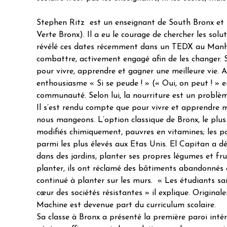
Stephen Ritz est un enseignant de South Bronx et 
Verte Bronx). Il a eu le courage de chercher les solu
révélé ces dates récemment dans un TEDX au Manhat
combattre, activement engagé afin de les changer. 
pour vivre, apprendre et gagner une meilleure vie. A
enthousiasme « Si se peude ! » (« Oui, on peut ! » 
communauté. Selon lui, la nourriture est un problè
Il s’est rendu compte que pour vivre et apprendre
nous mangeons. L’option classique de Bronx, le plus p
modifiés chimiquement, pauvres en vitamines; les po
parmi les plus élevés aux Etas Unis. El Capitan a d
dans des jardins, planter ses propres légumes et fru
planter, ils ont réclamé des bâtiments abandonnés et
continué à planter sur les murs. « Les étudiants sai
cœur des sociétés résistantes
» il explique. Origina
Machine est devenue part du curriculum scolaire.
Sa classe à Bronx a présenté la première paroi int