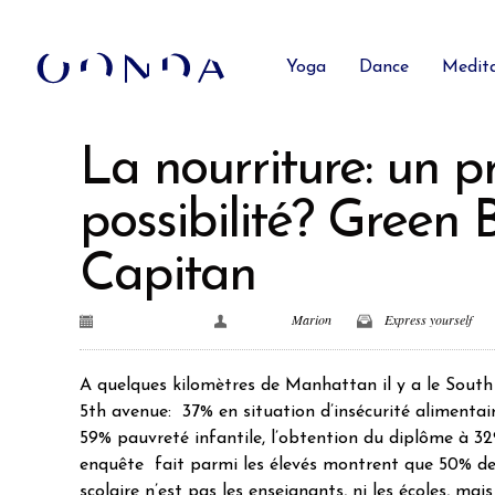
Yoga
Dance
Medit
La nourriture: un 
possibilité? Green
Capitan
June 28th, 2016
Posted by
Marion
Express yourself
A quelques kilomètres de Manhattan il y a le South B
5th avenue: 37% en situation d’insécurité alimenta
59% pauvreté infantile, l’obtention du diplôme à 32
enquête fait parmi les élevés montrent que 50% des
scolaire n’est pas les enseignants, ni les écoles, mai