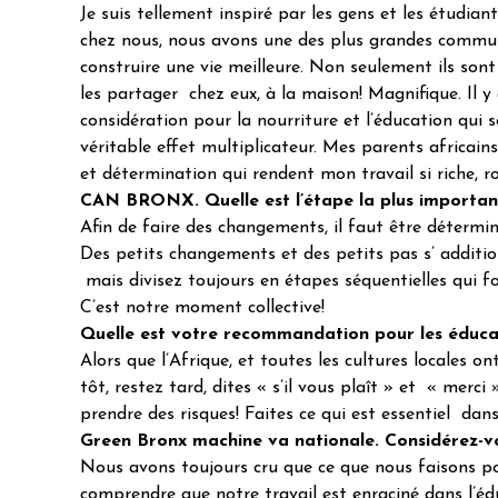
Je suis tellement inspiré par les gens et les étudiant
chez nous, nous avons une des plus grandes commun
construire une vie meilleure. Non seulement ils son
les partager chez eux, à la maison! Magnifique. Il 
considération pour la nourriture et l’éducation qui 
véritable effet multiplicateur. Mes parents africains
et détermination qui rendent mon travail si riche, rob
CAN BRONX. Quelle est l’étape la plus importan
Afin de faire des changements, il faut être détermin
Des petits changements et des petits pas s’ additi
mais divisez toujours en étapes séquentielles qui fo
C’est notre moment collective!
Quelle est votre recommandation pour les éducat
Alors que l’Afrique, et toutes les cultures locales 
tôt, restez tard, dites « s’il vous plaît » et « merc
prendre des risques! Faites ce qui est essentiel dan
Green Bronx machine va nationale. Considérez-vou
Nous avons toujours cru que ce que nous faisons pou
comprendre que notre travail est enraciné dans l’édu