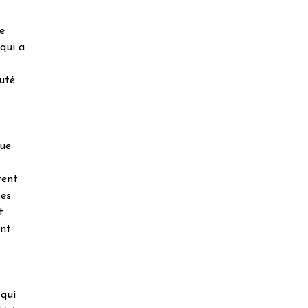
e
 qui a
uté
que
tent
ses
t
ont
 qui