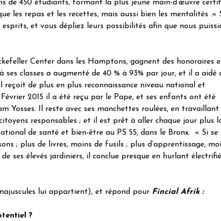
s de 450 étudiants, formant la plus jeune main-d’œuvre certif
e les repas et les recettes, mais aussi bien les mentalités .« 
esprits, et vous dépliez leurs possibilités afin que nous puissi
ckefeller Center dans les Hamptons, gagnent des honoraires 
à ses classes a augmenté de 40 % à 93% par jour, et il a aidé 
l reçoit de plus en plus reconnaissance niveau national et
 Février 2015 il a été reçu par le Pape, et ses enfants ont été
m Yosses. Il reste avec ses manchettes roulées, en travaillant
itoyens responsables ; et il est prêt à aller chaque jour plus lo
ational de santé et bien-être au PS 55, dans le Bronx. « Si se
ons ; plus de livres, moins de fusils ; plus d’apprentissage, mo
de ses élevés jardiniers, il conclue presque en hurlant électrifi
ajuscules lui appartient), et répond pour
Fincial Afrik :
tentiel ?