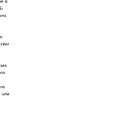
ié à
Si
ons
en
créer
 ses
in.
ins
é une