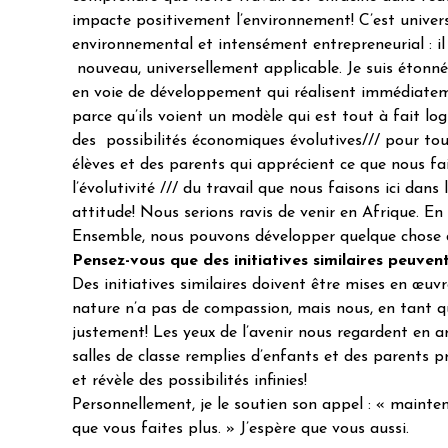
impacte positivement l’environnement! C’est univers
environnemental et intensément entrepreneurial : il
nouveau, universellement applicable. Je suis étonné 
en voie de développement qui réalisent immédiatement
parce qu’ils voient un modèle qui est tout à fait log
des possibilités économiques évolutives/// pour tous.
élèves et des parents qui apprécient ce que nous fais
l’évolutivité /// du travail que nous faisons ici dan
attitude! Nous serions ravis de venir en Afrique. E
Ensemble, nous pouvons développer quelque chose d
Pensez-vous que des initiatives similaires peuve
Des initiatives similaires doivent être mises en œu
nature n’a pas de compassion, mais nous, en tant q
justement! Les yeux de l’avenir nous regardent en ar
salles de classe remplies d’enfants et des parents p
et révèle des possibilités infinies!
Personnellement, je le soutien son appel : « mainten
que vous faites plus. » J’espère que vous aussi.